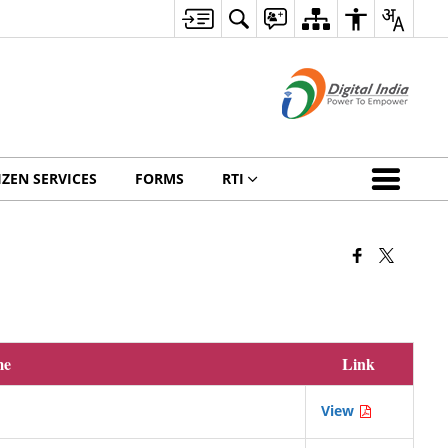
IZEN SERVICES
FORMS
RTI
me
Link
View