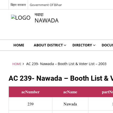
बिहार सरकार
Government Of Bihar
नवादा
NAWADA
HOME
ABOUT DISTRICT
DIRECTORY
DOCU
AC 239- Nawada – Booth List & Voter List – 2003
HOME
AC 239- Nawada – Booth List & V
acNumber
acName
partN
239
Nawada